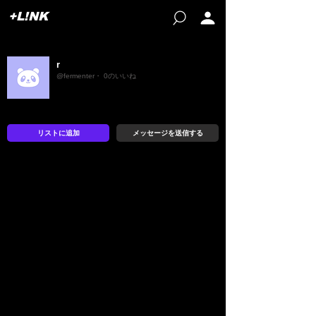
+L!NK
r
@fermenter・ 0のいいね
リストに追加
メッセージを送信する