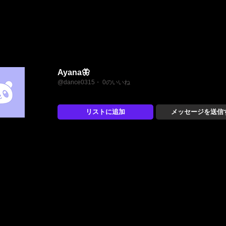
Ayana🦋
@dance0315・ 0のいいね
リストに追加
メッセージを送信