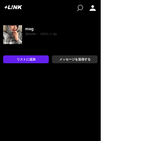
+L!NK
meg
@berlin・ 12のいいね
リストに追加
メッセージを送信する