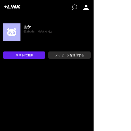
+L!NK
あか
@abcds・ 0のいいね
リストに追加
メッセージを送信する