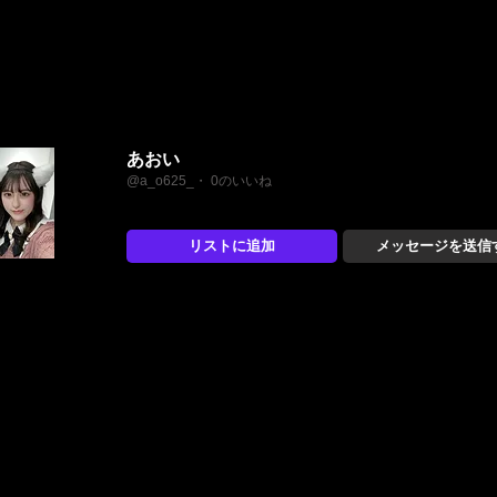
あおい
@a_o625_・ 0のいいね
リストに追加
メッセージを送信