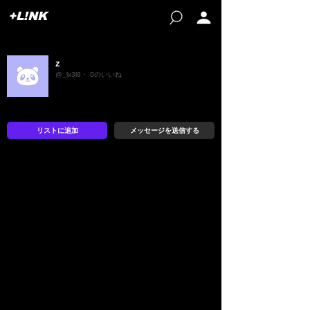
+L!NK
z
@_lx3l9・ 0のいいね
リストに追加
メッセージを送信する