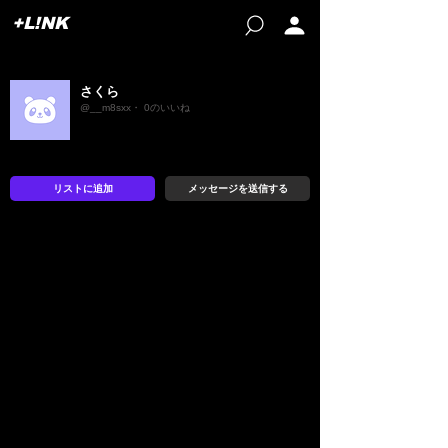
+L!NK
さくら
@__m8sxx・ 0のいいね
リストに追加
メッセージを送信する