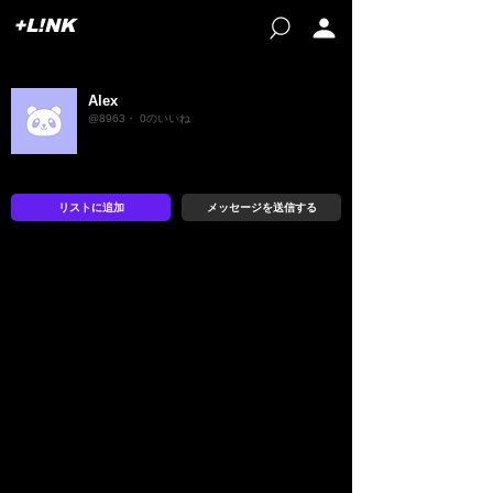
+L!NK
Alex
@8963・ 0のいいね
リストに追加
メッセージを送信する