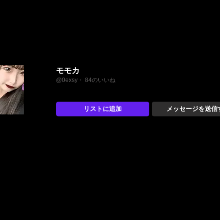
モモカ
@0exsy・ 84のいいね
リストに追加
メッセージを送信