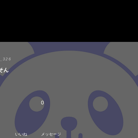
_326
そん
0
いいね
メッセージ