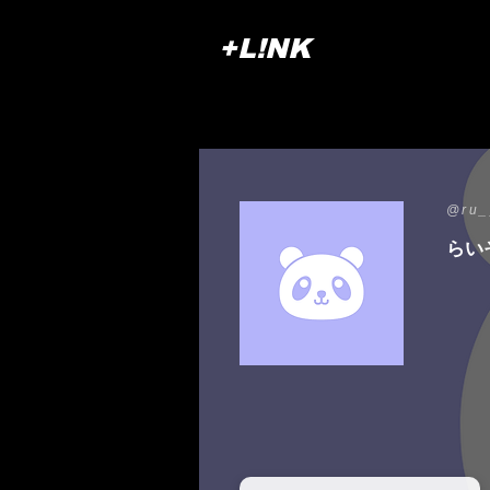
+L!NK
@ru_
らい