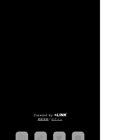
+L!NK
Created by
​新規登録
/
ログイン