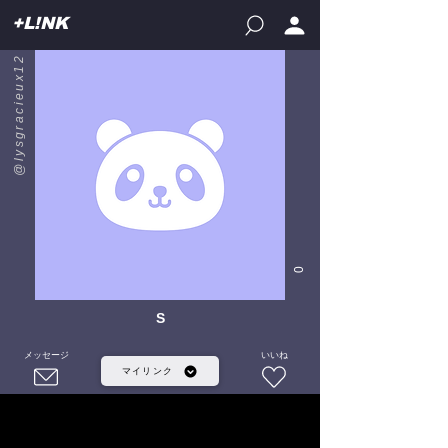
+L!NK
@lysgracieux12
0
S
メッセージ
いいね
マイリンク