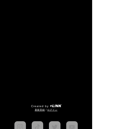
+L!NK
Created by
​新規登録
/
ログイン