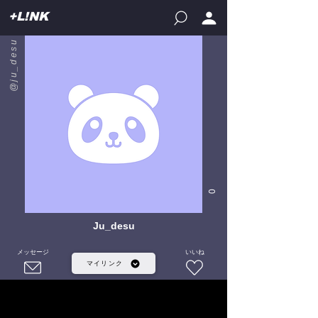
+L!NK
@ju_desu
0
Ju_desu
メッセージ
いいね
マイリンク