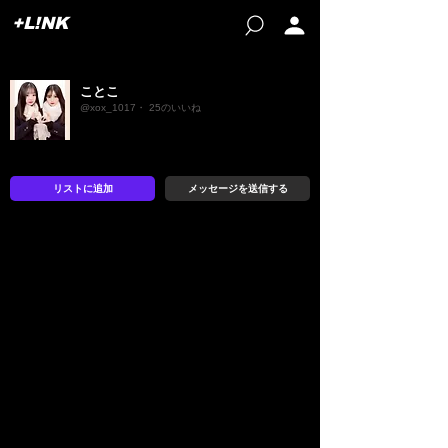
+L!NK
ことこ
@xox_1017・ 25のいいね
リストに追加
メッセージを送信する