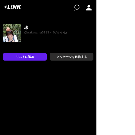
+L!NK
珠
@wakasama0813・ 0のいいね
リストに追加
メッセージを送信する