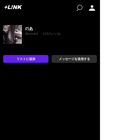
+L!NK
のあ
@uzuilo0・ 115のいいね
リストに追加
メッセージを送信する