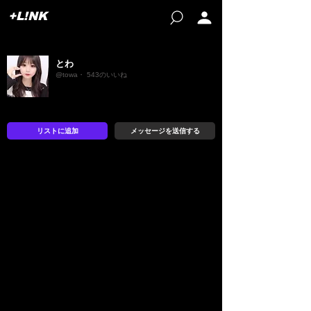
+L!NK
とわ
@towa・ 543のいいね
リストに追加
メッセージを送信する