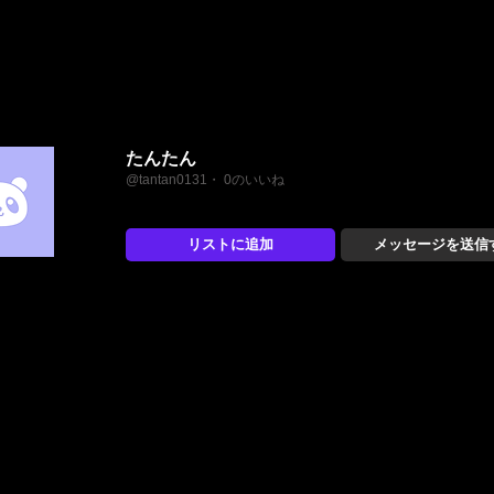
たんたん
@tantan0131・ 0のいいね
リストに追加
メッセージを送信