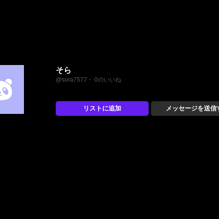
そら
@sora7577・ 0のいいね
リストに追加
メッセージを送信