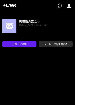
+L!NK
洗濯物のほこり
@shuri_0429・ 0のいいね
リストに追加
メッセージを送信する