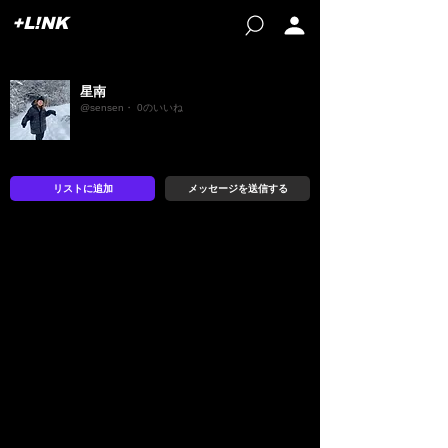
+L!NK
星南
@sensen・ 0のいいね
リストに追加
メッセージを送信する