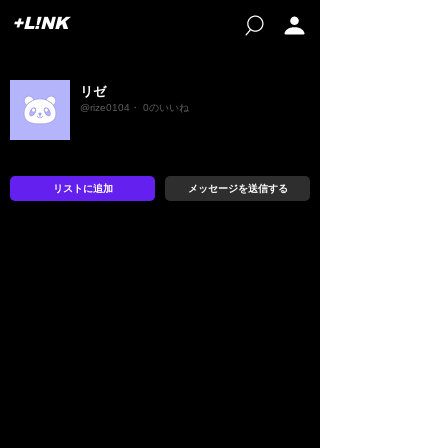
+L!NK
リゼ
@rize0104・ 0のいいね
リストに追加
メッセージを送信する