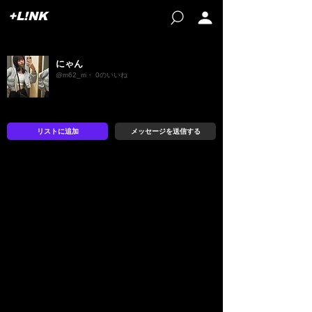
+L!NK
にゃん
@m62_rri・ 0のいいね
リストに追加
メッセージを送信する