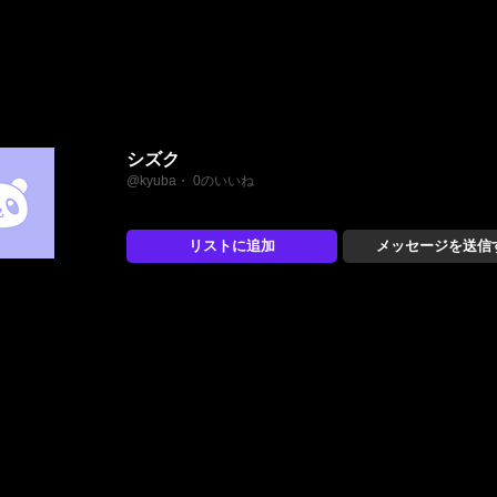
シズク
@kyuba・ 0のいいね
リストに追加
メッセージを送信