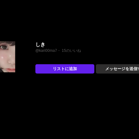
しき
@kari00ma7・ 15のいいね
リストに追加
メッセージを送信