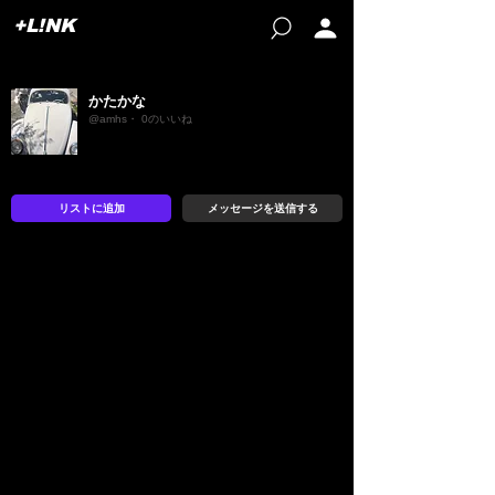
+L!NK
かたかな
@amhs・ 0のいいね
リストに追加
メッセージを送信する