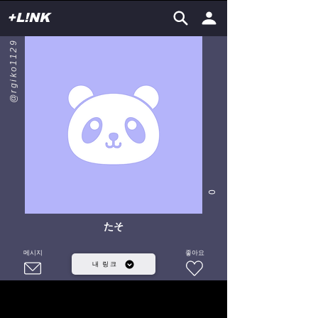
+L!NK
@rgiko1129
0
たそ
메시지
좋아요
내 링크