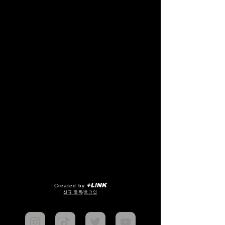
+L!NK
Created by
​신규 등록
/
로그인