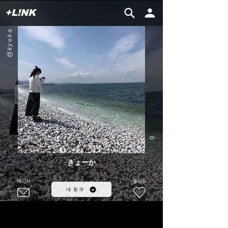
+L!NK
@kyoka
0
きょーか
메시지
좋아요
내 링크