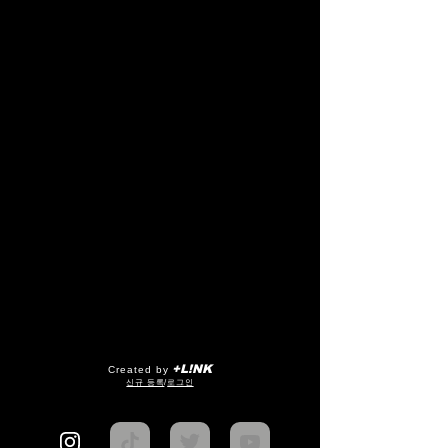
+L!NK
Created by
​신규 등록
/
로그인