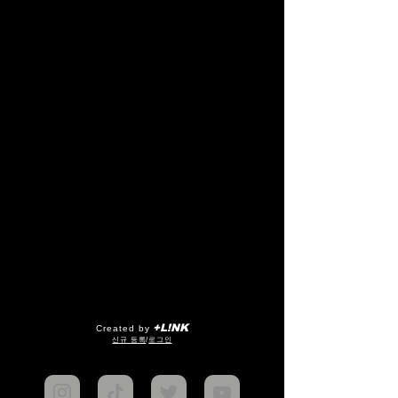
+L!NK
Created by
​신규 등록
/
로그인