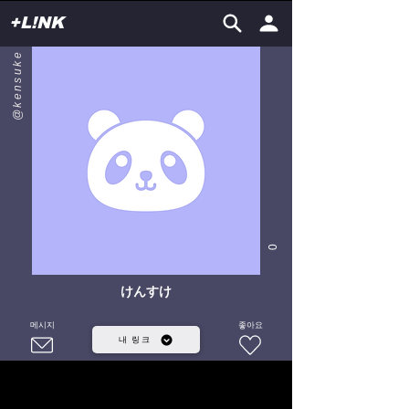
+L!NK
@kensuke
0
けんすけ
메시지
좋아요
내 링크