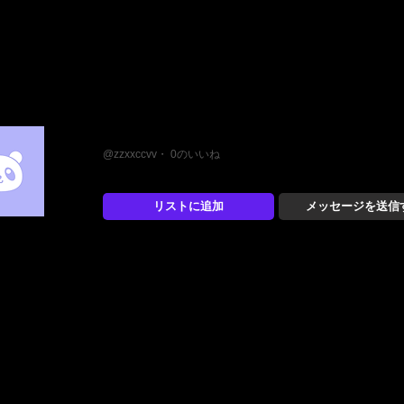
ぜぜくく
@zzxxccvv・ 0のいいね
リストに追加
メッセージを送信