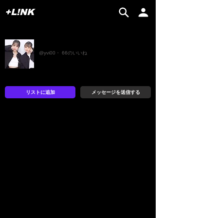
+L!NK
yui
@yvi00・ 66のいいね
リストに追加
メッセージを送信する