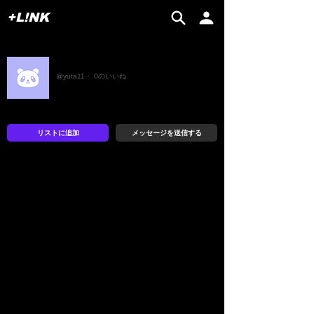
+L!NK
ゆう
@yuta11・ 0のいいね
リストに追加
メッセージを送信する