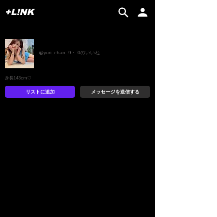
+L!NK
Yuriちゃん
@yuri_chan_9・ 0のいいね
身長143cm♡
リストに追加
メッセージを送信する