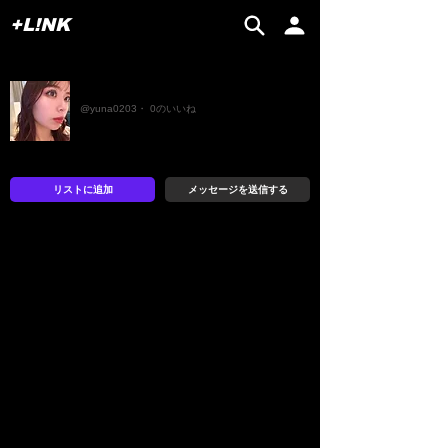
+L!NK
yuna
@yuna0203・ 0のいいね
リストに追加
メッセージを送信する