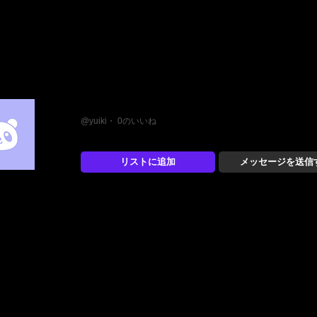
憂
@yuiki・ 0のいいね
リストに追加
メッセージを送信