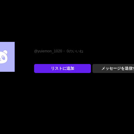
E
@yuiemon_1020・ 0のいいね
リストに追加
メッセージを送信