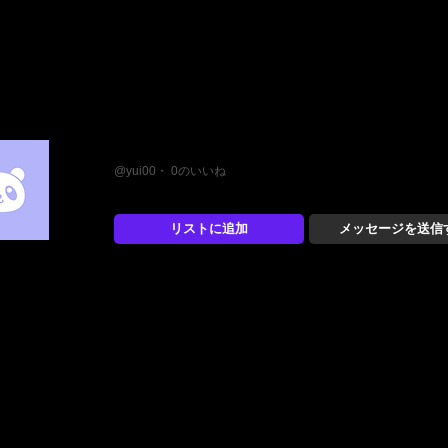
ゆい
@yui00・ 0のいいね
リストに追加
メッセージを送信