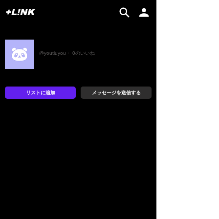
+L!NK
Sasada
@youtiuyou・ 0のいいね
リストに追加
メッセージを送信する