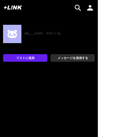
+L!NK
ゆ
@y___ina04・ 0のいいね
リストに追加
メッセージを送信する