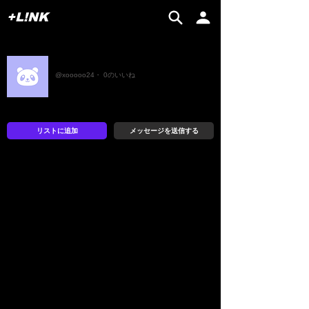
+L!NK
Xooo
@xooooo24・ 0のいいね
リストに追加
メッセージを送信する