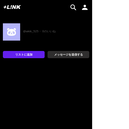
+L!NK
レオ
@wktk_525・ 0のいいね
リストに追加
メッセージを送信する