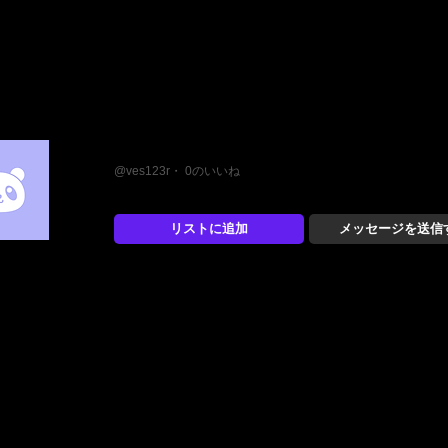
じゃす
@ves123r・ 0のいいね
リストに追加
メッセージを送信