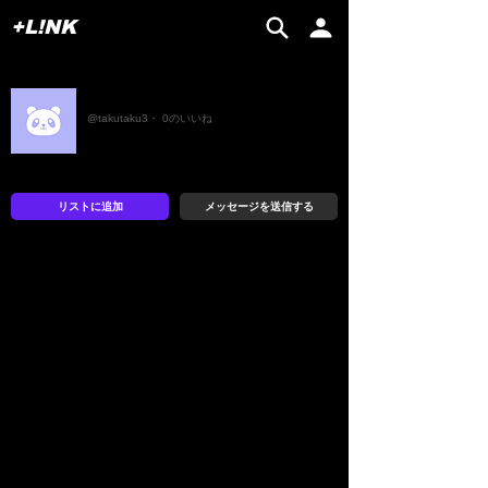
+L!NK
たく
@takutaku3・ 0のいいね
リストに追加
メッセージを送信する