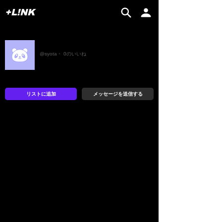
+L!NK
お猿のジョージ
@syota・ 0のいいね
リストに追加
メッセージを送信する