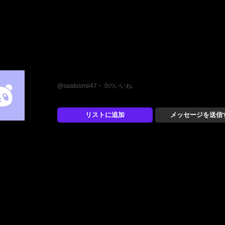
さとみ
@saatoomii47・ 0のいいね
リストに追加
メッセージを送信