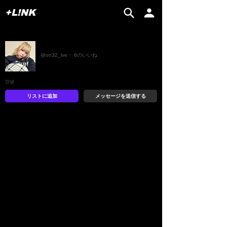
+L!NK
ﾊｽ
@on32_lve・ 6のいいね
안녕
リストに追加
メッセージを送信する