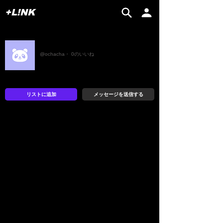
+L!NK
お茶チャッパ
@ochacha・ 0のいいね
リストに追加
メッセージを送信する