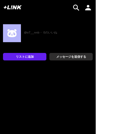
+L!NK
なな
@o7__nnb・ 0のいいね
リストに追加
メッセージを送信する