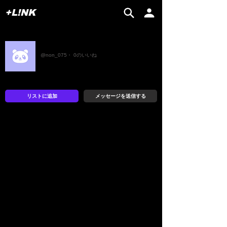
+L!NK
のん
@non_075・ 0のいいね
リストに追加
メッセージを送信する