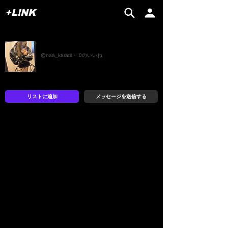
+L!NK
naa
@naa_karats・ 0のいいね
リストに追加
メッセージを送信する