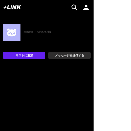
+L!NK
もちお
@motio・ 0のいいね
リストに追加
メッセージを送信する